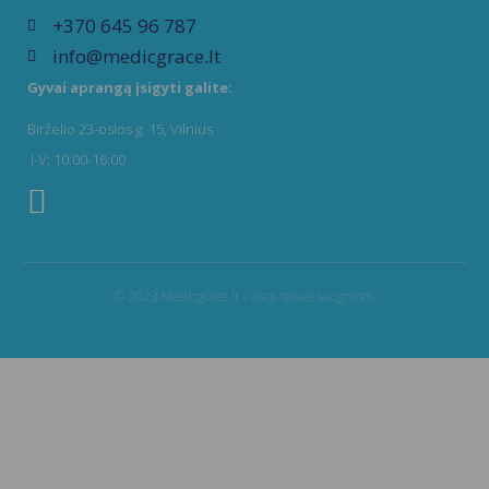
+370 645 96 787
info@medicgrace.lt
Gyvai aprangą įsigyti galite:
Birželio 23-osios g. 15, Vilnius
I-V: 10:00-16:00
© 2023 Medicgrace.lt - visos teisės saugomos