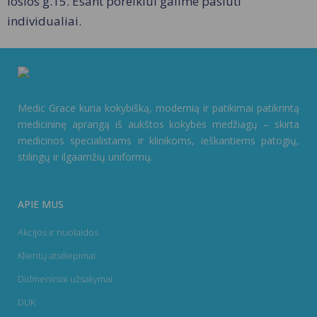
iosios g.15. Esant poreikiui galime pasiūti
individualiai.
Medic Grace kuria kokybišką, modernią ir patikimai patikrintą
medicininę aprangą iš aukštos kokybės medžiagų – skirta
medicinos specialistams ir klinikoms, ieškantiems patogių,
stilingų ir ilgaamžių uniformų.
APIE MUS
Akcijos ir nuolaidos
Klientų atsiliepimai
Didmeniniai užsakymai
DUK