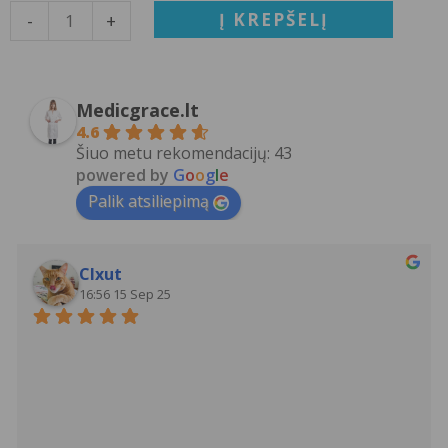
juodos
Į KREPŠELĮ
-
+
medicininės
kelnės
–
Medicgrace.lt
tamprios
4.6
su
Šiuo metu rekomendacijų: 43
elastanu
powered by
G
o
o
g
l
e
MSP01BL
Palik atsiliepimą
Clxut
16:56 15 Sep 25