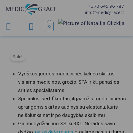
Pereiti
+370 645 96 787
prie
info@medicgrace.lt
turinio
0
Sale!
Vyriškos juodos medicininės kelnės skirtos
visiems medicinos, grožio, SPA ir kt. panašios
srities specialistams
Specialus, sertifikuotas, ilgaamžis medicininėms
aprangoms skirtas audinys su elastanu, kuris
neišblunka net ir po daugybės skalbimų
Galimi dydžiai nuo XS iki 3XL. Neradus savo
dydžio,
parašykite mums
– galime pasiūti Jums