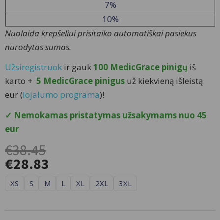
7%
10%
Nuolaida krepšeliui prisitaiko automatiškai pasiekus
nurodytas sumas.
Užsiregistruok
ir gauk
100 MedicGrace pinigų
iš
karto +
5 MedicGrace pinigus
už kiekvieną išleistą
eur (
lojalumo programa
)!
✓ Nemokamas pristatymas užsakymams nuo 45
eur
€
38.45
€
28.83
produkto
XS
S
M
L
XL
2XL
3XL
kiekis:
Vyriškos