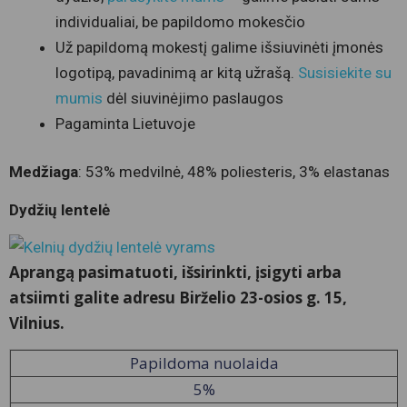
individualiai, be papildomo mokesčio
Už papildomą mokestį galime išsiuvinėti įmonės
logotipą, pavadinimą ar kitą užrašą.
Susisiekite su
mumis
dėl siuvinėjimo paslaugos
Pagaminta Lietuvoje
Medžiaga
: 53% medvilnė, 48% poliesteris, 3% elastanas
Dydžių lentelė
Aprangą pasimatuoti, išsirinkti, įsigyti arba
atsiimti galite adresu Birželio 23-osios g. 15,
Vilnius.
Papildoma nuolaida
5%