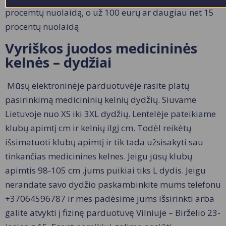
procemtų nuolaidą, o už 100 eurų ar daugiau net 15
procentų nuolaidą.
Vyriškos juodos medicininės
kelnės – dydžiai
Mūsų elektroninėje parduotuvėje rasite platų
pasirinkimą medicininių kelnių dydžių. Siuvame
Lietuvoje nuo XS iki 3XL dydžių. Lentelėje pateikiame
klubų apimtį cm ir kelnių ilgį cm. Todėl reikėtų
išsimatuoti klubų apimtį ir tik tada užsisakyti sau
tinkančias medicinines kelnes. Jeigu jūsų klubų
apimtis 98-105 cm ,jums puikiai tiks L dydis. Jeigu
nerandate savo dydžio paskambinkite mums telefonu
+37064596787 ir mes padėsime jums išsirinkti arba
galite atvykti į fizinę parduotuvę Vilniuje – Birželio 23-