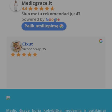
Medicgrace.lt
4.6
Šiuo metu rekomendacijų: 43
powered by
G
o
o
g
l
e
Palik atsiliepimą
Clxut
16:56 15 Sep 25
Medic Grace kuria kokybišką, modernią ir patikimai