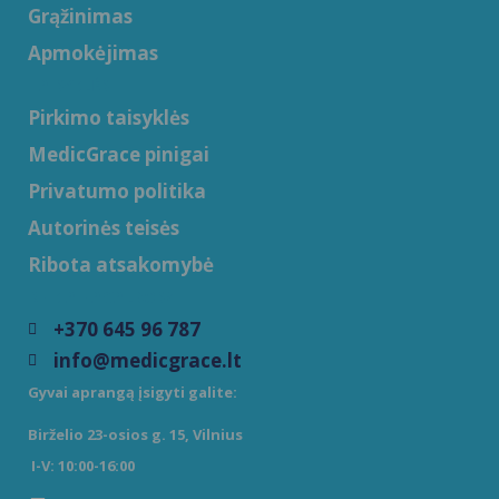
Grąžinimas
Apmokėjimas
TAISYKLĖS
Pirkimo taisyklės
MedicGrace pinigai
Privatumo politika
Autorinės teisės
Ribota atsakomybė
REIKIA PAGALBOS?
+370 645 96 787
info@medicgrace.lt
Gyvai aprangą įsigyti galite:
Birželio 23-osios g. 15, Vilnius
I-V: 10:00-16:00