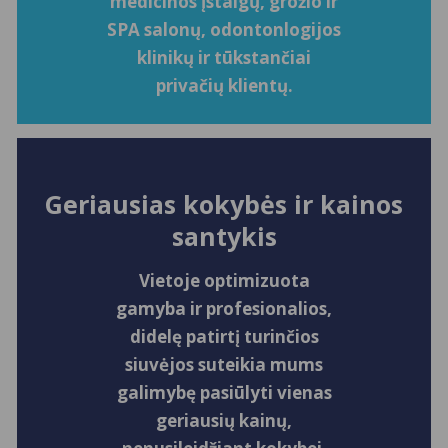
medicinos įstaigų, grožio ir
SPA salonų, odontonlogijos
klinikų ir tūkstančiai
privačių klientų.
Geriausias kokybės ir kainos
santykis
Vietoje optimizuota
gamyba ir profesionalios,
didelę patirtį turinčios
siuvėjos suteikia mums
galimybę pasiūlyti vienas
geriausių kainų,