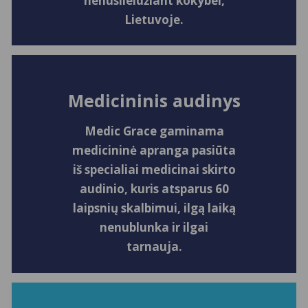
nenusileidžiant kokybei,
Lietuvoje.
Medicininis audinys
Medic Grace gaminama
medicininė apranga pasiūta
iš specialiai medicinai skirto
audinio, kuris atsparus 60
laipsnių skalbimui, ilgą laiką
nenublunka ir ilgai
tarnauja.