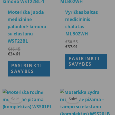
has
has
multiple
mul
Moteriška juoda
Vyriškas baltas
variants.
var
medicininė
medicininis
The
Th
palaidinė-kimono
chalatas
options
opt
su elastanu
MLB02WH
may
ma
WST22BL
€
50.55
be
be
€
37.91
€
46.15
chosen
cho
€
34.61
PASIRINKTI
on
on
SAVYBES
PASIRINKTI
the
the
SAVYBES
product
pro
page
pa
This
Thi
Sale!
Sale!
product
pro
has
has
multiple
mul