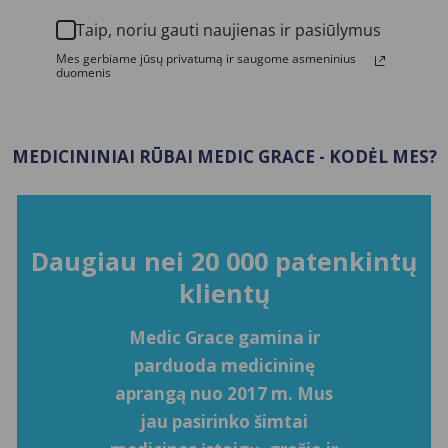
Taip, noriu gauti naujienas ir pasiūlymus
Mes gerbiame jūsų privatumą ir saugome asmeninius
duomenis
MEDICININIAI RŪBAI MEDIC GRACE - KODĖL MES?
Daugiau nei 20 000 patenkintų
klientų
Medic Grace gamina ir
parduoda medicininę
aprangą nuo 2017 m. Mus
jau pasirinko šimtai