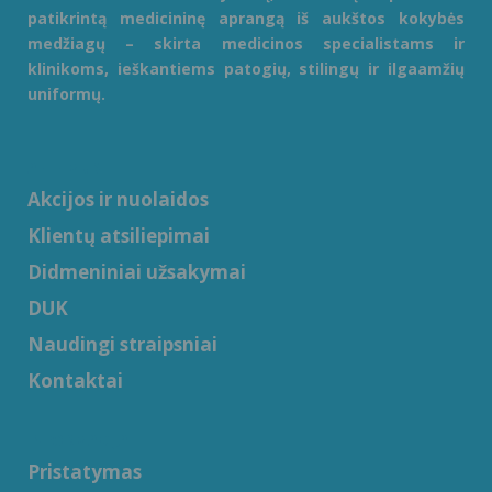
patikrintą medicininę aprangą iš aukštos kokybės
medžiagų – skirta medicinos specialistams ir
klinikoms, ieškantiems patogių, stilingų ir ilgaamžių
uniformų.
APIE MUS
Akcijos ir nuolaidos
Klientų atsiliepimai
Didmeniniai užsakymai
DUK
Naudingi straipsniai
Kontaktai
INFORMACIJA
Pristatymas