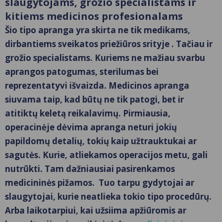
slaugytojams, grožio specialistams ir
kitiems medicinos profesionalams
Šio tipo apranga yra skirta ne tik medikams,
dirbantiems sveikatos priežiūros srityje . Tačiau ir
grožio specialistams. Kuriems ne mažiau svarbu
aprangos patogumas, sterilumas bei
reprezentatyvi išvaizda. Medicinos apranga
siuvama taip, kad būtų ne tik patogi, bet ir
atitiktų keletą reikalavimų. Pirmiausia,
operacinėje dėvima apranga neturi jokių
papildomų detalių, tokių kaip užtrauktukai ar
sagutės. Kurie, atliekamos operacijos metu, gali
nutrūkti. Tam dažniausiai pasirenkamos
medicininės pižamos. Tuo tarpu gydytojai ar
slaugytojai, kurie neatlieka tokio tipo procedūrų.
Arba laikotarpiui, kai užsiima apžiūromis ar