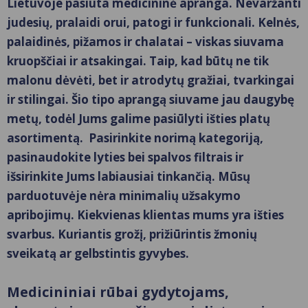
Lietuvoje pasiūta
medicininė apranga
. Nevaržanti
judesių, pralaidi orui, patogi ir funkcionali. Kelnės,
palaidinės, pižamos ir chalatai – viskas siuvama
kruopščiai ir atsakingai. Taip, kad būtų ne tik
malonu dėvėti, bet ir atrodytų gražiai, tvarkingai
ir stilingai. Šio tipo aprangą siuvame jau daugybę
metų, todėl Jums galime pasiūlyti išties platų
asortimentą. Pasirinkite norimą kategoriją,
pasinaudokite lyties bei spalvos filtrais ir
išsirinkite Jums labiausiai tinkančią. Mūsų
parduotuvėje nėra minimalių užsakymo
apribojimų. Kiekvienas klientas mums yra išties
svarbus. Kuriantis grožį, prižiūrintis žmonių
sveikatą ar gelbstintis gyvybes.
Medicininiai rūbai gydytojams,