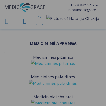
Pereiti
+370 645 96 787
prie
info@medicgrace.lt
turinio
0
MEDICININĖ APRANGA
Medicininės pižamos
Medicininės palaidinės
Medicininiai chalatai