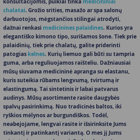
konsultacijomis, puikiai tinka
medicininiai
chalatai
. Grožio srities, masažo ar spa salonų
darbuotojos, mėgstančios stilingai atrodyti,
dažnai renkasi
medicinines palaidines
. Kurios yra
elegantiško kimono tipo, surišamos šone. Tiek prie
palaidinių, tiek prie chalatų, galite priderinti
patogias
kelnes
. Kurių liemuo gali būti su tampria
guma, arba reguliuojamos raišteliu. Dažniausiai
mūsų siuvama medicininė apranga su elastanu,
kuris suteikia rūbams lengvumą, tvirtumą ir
elastingumą. Tai sintetinis ir labai patvarus
audinys.
Mūsų asortimente rasite daugybės
spalvų pasirinkimą. Nuo tradicinės baltos, iki
ryškios mėlynos ar burgundiškos. Todėl,
neabejojame, lengvai rasite ir išsirinksite Jums
tinkantį ir patinkantį variantą. O mes jį Jums