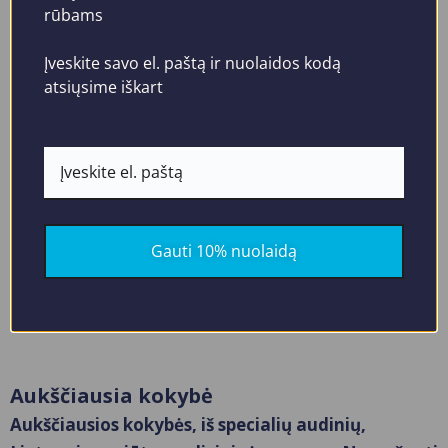
multiple
rūbams
variants.
Vyriška tamsiai
Įveskite savo el. paštą ir nuolaidos kodą
The
mėlyna medicininė
atsiųsime iškart
options
pižama – tampri su
may
elastanu
be
(komplektas)
chosen
MSS01NB
on
€
75.85
the
€
56.88
Gauti 10% nuolaidą
product
PASIRINKTI
page
SAVYBES
Aukščiausia kokybė
Aukščiausios kokybės, iš specialių audinių,