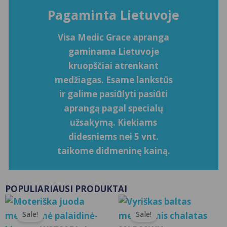
Pagaminta Lietuvoje
Visa Medic Grace apranga
gaminama Lietuvoje
kruopščiai atrenkant
medžiagas. Esame lankstūs
ir galime pasiūlyti pasiūti
aprangą pagal specialų
užsakymą. Kiekiams
didesniems nei 5 vnt.
taikome didmeninę kainą.
POPULIARIAUSI PRODUKTAI
This
Thi
Sale!
Sale!
product
pro