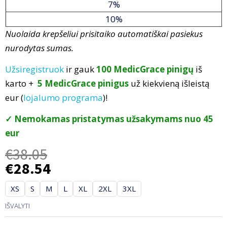
7%
10%
Nuolaida krepšeliui prisitaiko automatiškai pasiekus
nurodytas sumas.
Užsiregistruok
ir gauk
100 MedicGrace pinigų
iš
karto +
5 MedicGrace pinigus
už kiekvieną išleistą
eur (
lojalumo programa
)!
✓ Nemokamas pristatymas užsakymams nuo 45
eur
€
38.05
€
28.54
produkto
XS
S
M
L
XL
2XL
3XL
kiekis:
IŠVALYTI
Moteriškos