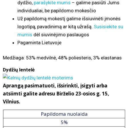
dydžio,
parašykite mums
– galime pasiūti Jums
individualiai, be papildomo mokesčio
Už papildomą mokestį galime išsiuvinėti įmonės
logotipą, pavadinimą ar kitą užrašą.
Susisiekite su
mumis
dėl siuvinėjimo paslaugos
Pagaminta Lietuvoje
Medžiaga: 53% medvilnė, 48% poliesteris, 3% elastanas
Dydžių lentelė
Aprangą pasimatuoti, išsirinkti, įsigyti arba
atsiimti galite adresu Birželio 23-osios g. 15,
Vilnius.
Papildoma nuolaida
5%