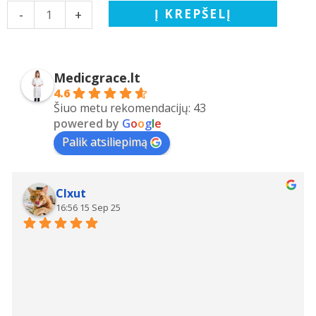
žydros
Į KREPŠELĮ
-
+
medicininės
kelnės
-
Medicgrace.lt
tamprios
4.6
su
Šiuo metu rekomendacijų: 43
elastanu
powered by
G
o
o
g
l
e
WSP01LB
Palik atsiliepimą
Clxut
16:56 15 Sep 25