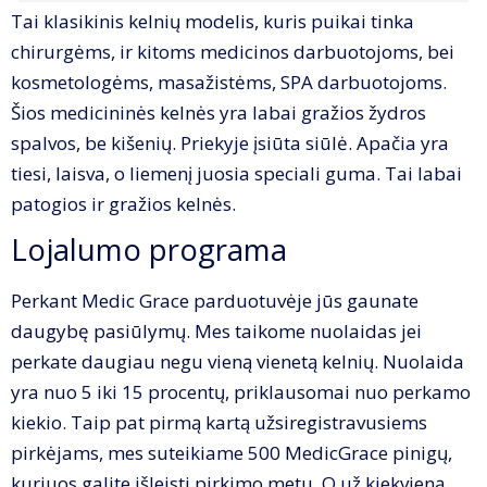
Tai klasikinis kelnių modelis, kuris puikai tinka
chirurgėms, ir kitoms medicinos darbuotojoms, bei
kosmetologėms, masažistėms, SPA darbuotojoms.
Šios medicininės kelnės yra labai gražios žydros
spalvos, be kišenių. Priekyje įsiūta siūlė. Apačia yra
tiesi, laisva, o liemenį juosia speciali guma. Tai labai
patogios ir gražios kelnės.
Lojalumo programa
Perkant Medic Grace parduotuvėje jūs gaunate
daugybę pasiūlymų. Mes taikome nuolaidas jei
perkate daugiau negu vieną vienetą kelnių. Nuolaida
yra nuo 5 iki 15 procentų, priklausomai nuo perkamo
kiekio. Taip pat pirmą kartą užsiregistravusiems
pirkėjams, mes suteikiame 500 MedicGrace pinigų,
kuriuos galite išleisti pirkimo metu. O už kiekvieną