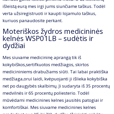
išleistą eurą mes irgi jums siunčiame taškus. Todėl
verta užsiregistruoti ir kaupti lojamulo taškus,
kuriuos panaudosite perkant.
Moteriškos žydros medicininės
kelnės WSP01LB – sudėtis ir
dydžiai
Mes siuvame medicininę aprangą tik iš
kokybiškos,sertifkuotos medžiagos, skirtos
medicininiems drabužiams siūti. Tai labai praktiška
medžiaga,orui laidi, kvėpuojanti ji išlieka kokybiška
net po daugybės skalbimų. Ji sudaryta iš 35 procentų
medvilnės ir 65 procentų poliesterio. Todėl
mūvėdami medicinines kelnes jausitės patogiai ir
komfortiškai. Mes siuvame medicinines kelnes