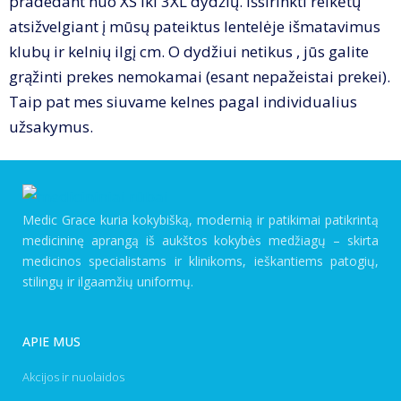
pradedant nuo XS iki 3XL dydžių. Išsirinkti reikėtų
atsižvelgiant į mūsų pateiktus lentelėje išmatavimus
klubų ir kelnių ilgį cm. O dydžiui netikus , jūs galite
grąžinti prekes nemokamai (esant nepažeistai prekei).
Taip pat mes siuvame kelnes pagal individualius
užsakymus.
Medic Grace kuria kokybišką, modernią ir patikimai patikrintą
medicininę aprangą iš aukštos kokybės medžiagų – skirta
medicinos specialistams ir klinikoms, ieškantiems patogių,
stilingų ir ilgaamžių uniformų.
APIE MUS
Akcijos ir nuolaidos