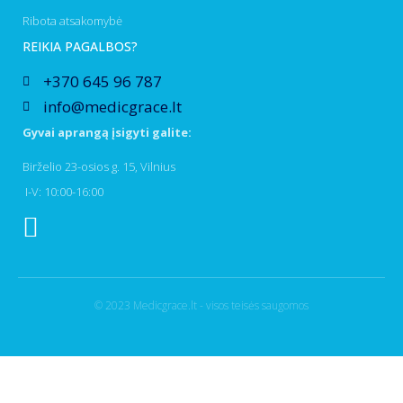
Ribota atsakomybė
REIKIA PAGALBOS?
+370 645 96 787
info@medicgrace.lt
Gyvai aprangą įsigyti galite:
Birželio 23-osios g. 15, Vilnius
I-V: 10:00-16:00
© 2023 Medicgrace.lt - visos teisės saugomos