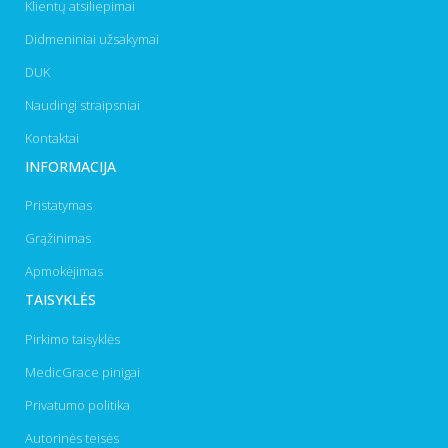
Klientų atsiliepimai
Didmeniniai užsakymai
DUK
Naudingi straipsniai
Kontaktai
INFORMACIJA
Pristatymas
Grąžinimas
Apmokėjimas
TAISYKLĖS
Pirkimo taisyklės
MedicGrace pinigai
Privatumo politika
Autorinės teisės